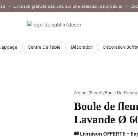
Livraison gratuite dès 50€ sur une sélection de produits
Click & C
•
•
Nappage
Centre De Table
Décoration
Décoration Buffe
Accueil
/
Florale
/
Boule De Fleurs
/
Boule de fleur
Lavande Ø 
🚚 Livraison OFFERTE – Ex