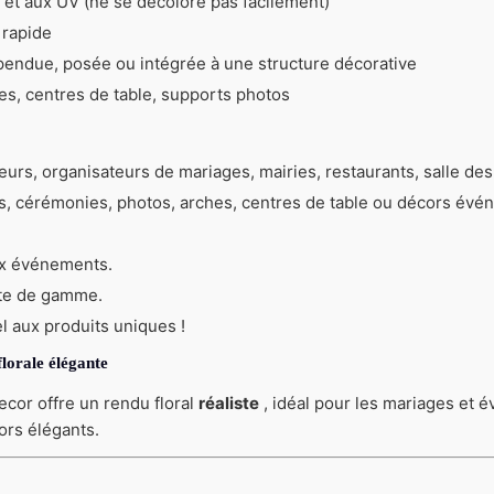
et aux UV (ne se décolore pas facilement)
 rapide
spendue, posée ou intégrée à une structure décorative
s, centres de table, supports photos
urs, organisateurs de mariages, mairies, restaurants, salle des
s, cérémonies, photos, arches, centres de table ou décors évé
ux événements.
ute de gamme.
 aux produits uniques !
lorale élégante
Decor offre un rendu floral
réaliste
, idéal pour les mariages et
ors élégants.