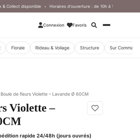
ollect disponible
Horaires d'ouverture : de 10h à 18h, du lundi au ve
•
Connexion
Favoris
Rechercher
t
Florale
Rideau & Voilage
Structure
Sur Command
 Boule de fleurs Violette – Lavande Ø 60CM
s Violette –
60CM
pédition rapide 24/48h (jours ouvrés)