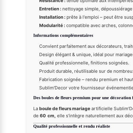
Résistance :
tenue optimale aux intempéries 
Entretien :
nettoyage simple, dépoussiérage
Installation :
prête à l'emploi – peut être su
Modularité :
compatible avec arches, colonne
Informations complémentaires
Convient parfaitement aux décorateurs, traite
Design élégant & unique, idéal pour mariage
Qualité professionnelle, finitions soignées.
Produit durable, réutilisable sur de nombre
Fabrication soignée – rendu premium et ha
Sublim'Decor votre fournisseur événementiel
Des boules de fleurs premium pour une décoration f
La
boule de fleurs mariage
artificielle Sublim'
de
60
cm,
elle s'intègre naturellement aux déc
Qualité professionnelle et rendu réaliste