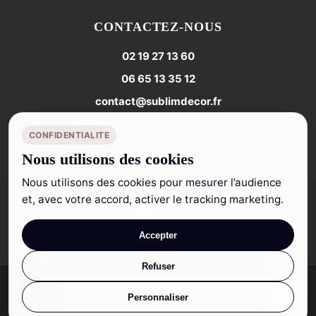
CONTACTEZ-NOUS
02 19 27 13 60
06 65 13 35 12
contact@sublimdecor.fr
du lundi au vendredi de 10h à 18h
CONFIDENTIALITE
Nous utilisons des cookies
Nous utilisons des cookies pour mesurer l’audience
et, avec votre accord, activer le tracking marketing.
Contactez-nous
Accepter
Refuser
0
© 2026 Sublim Decor. Tous droits réservés.
Personnaliser
Partenaire Marketing :
Mondi Agency
Panie
Mentions légales
Politique de confidentialité