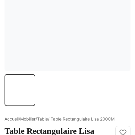
ture
elle
ge Croisé
Accueil
/
Mobilier
/
Table
/ Table Rectangulaire Lisa 200CM
Table Rectangulaire Lisa