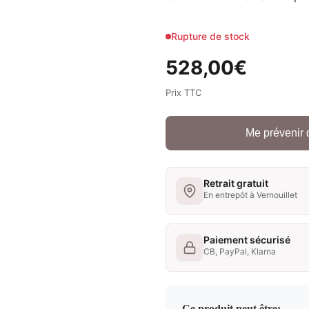
Rupture de stock
528,00
€
Prix TTC
Me prévenir 
Retrait gratuit
En entrepôt à Vernouillet
Paiement sécurisé
CB, PayPal, Klarna
Ce produit peut être: