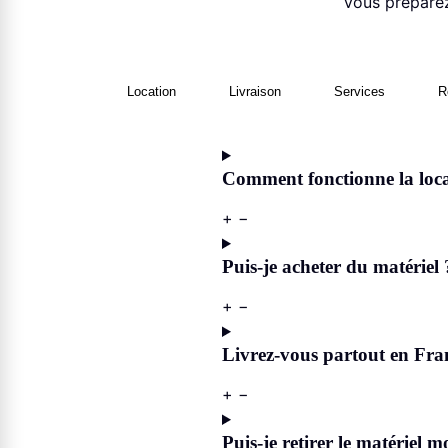
Vous préparez
Location
Livraison
Services
R
Comment fonctionne la loca
+
−
Puis-je acheter du matériel 
+
−
Livrez-vous partout en Fra
+
−
Puis-je retirer le matériel 