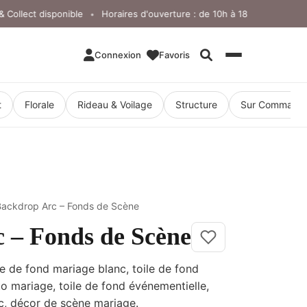
llect disponible
Horaires d'ouverture : de 10h à 18h, du lundi au ven
•
Connexion
Favoris
Rechercher
t
Florale
Rideau & Voilage
Structure
Sur Command
Backdrop Arc – Fonds de Scène
 – Fonds de Scène
e de fond mariage blanc, toile de fond
o mariage, toile de fond événementielle,
c, décor de scène mariage.