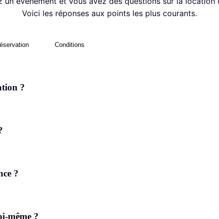
 un événement et vous avez des questions sur la location ou
Voici les réponses aux points les plus courants.
éservation
Conditions
tion ?
?
nce ?
moi-même ?