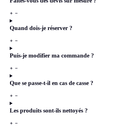
Faites-vous des devis sur mesure ?
+
−
Quand dois-je réserver ?
+
−
Puis-je modifier ma commande ?
+
−
Que se passe-t-il en cas de casse ?
+
−
Les produits sont-ils nettoyés ?
+
−