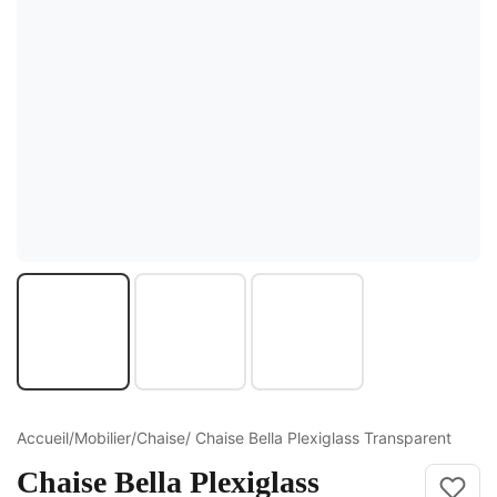
ture
elle
ge Croisé
Accueil
/
Mobilier
/
Chaise
/ Chaise Bella Plexiglass Transparent
Chaise Bella Plexiglass