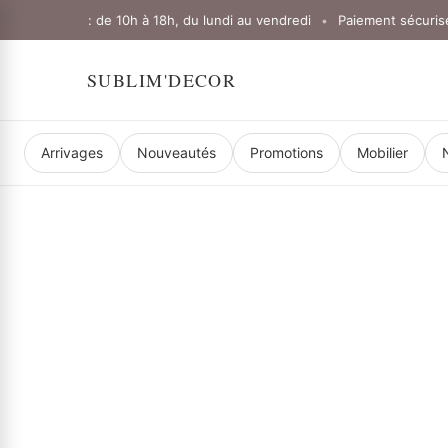
uverture : de 10h à 18h, du lundi au vendredi
Paiement sécurisé
•
•
SUBLIM'DECOR
Arrivages
Nouveautés
Promotions
Mobilier