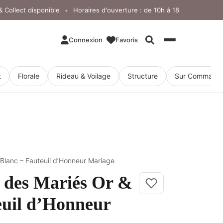
lect disponible
Horaires d'ouverture : de 10h à 18h, du lundi au vend
•
Connexion
Favoris
Rechercher
t
Florale
Rideau & Voilage
Structure
Sur Command
 Blanc – Fauteuil d’Honneur Mariage
 des Mariés Or &
euil d’Honneur