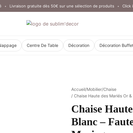
Livraison gratuite dès 50€ sur une sélection de produits
Click & Col
•
Nappage
Centre De Table
Décoration
Décoration Buffe
Accueil
/
Mobilier
/
Chaise
/ Chaise Haute des Mariés Or &
Chaise Haute
Blanc – Faut