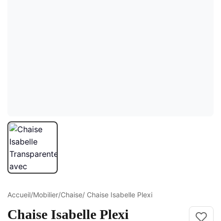
ture
elle
ge Croisé
Accueil
/
Mobilier
/
Chaise
/ Chaise Isabelle Plexi
Chaise Isabelle Plexi