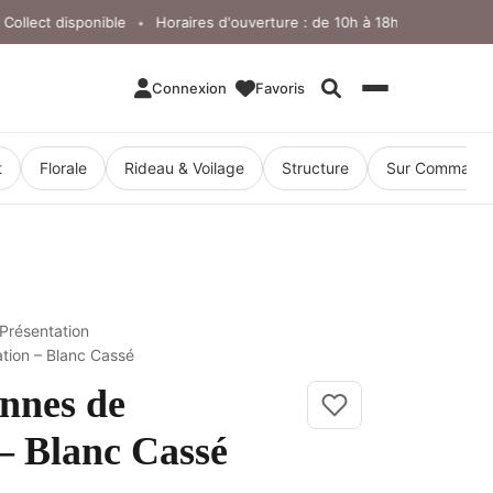
lect disponible
Horaires d'ouverture : de 10h à 18h, du lundi au vend
•
Connexion
Favoris
Rechercher
t
Florale
Rideau & Voilage
Structure
Sur Command
Présentation
ation – Blanc Cassé
onnes de
– Blanc Cassé