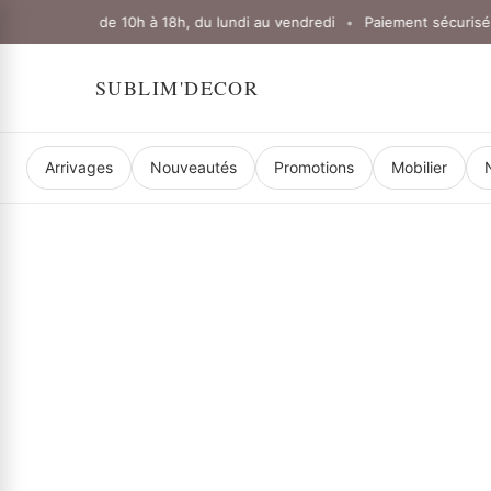
verture : de 10h à 18h, du lundi au vendredi
Paiement sécurisé
•
•
SUBLIM'DECOR
Arrivages
Nouveautés
Promotions
Mobilier