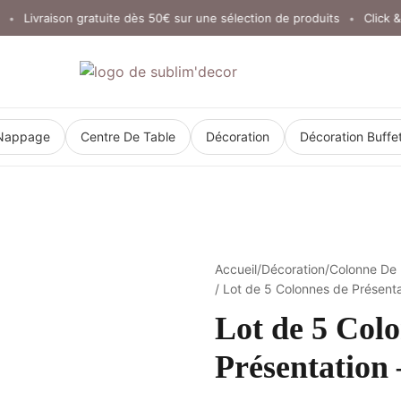
Livraison gratuite dès 50€ sur une sélection de produits
Click & Col
•
Nappage
Centre De Table
Décoration
Décoration Buffe
Accueil
/
Décoration
/
Colonne De 
/ Lot de 5 Colonnes de Présent
Lot de 5 Col
Présentation 