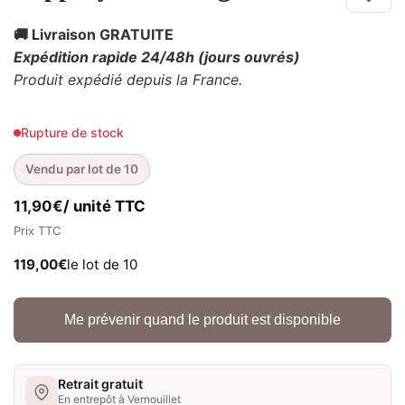
🚚 Livraison GRATUITE
Expédition rapide 24/48h
(jours ouvrés)
Produit expédié depuis la France.
Rupture de stock
Vendu par lot de 10
11,90
€
/ unité TTC
Prix TTC
119,00
€
le lot de 10
Me prévenir quand le produit est disponible
Retrait gratuit
En entrepôt à Vernouillet