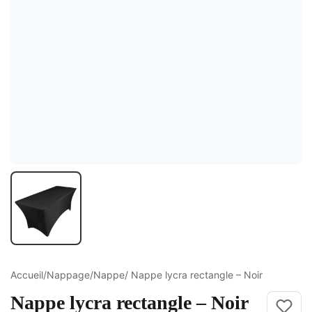
ture
elle
ge Croisé
Accueil
/
Nappage
/
Nappe
/ Nappe lycra rectangle – Noir
Nappe lycra rectangle – Noir