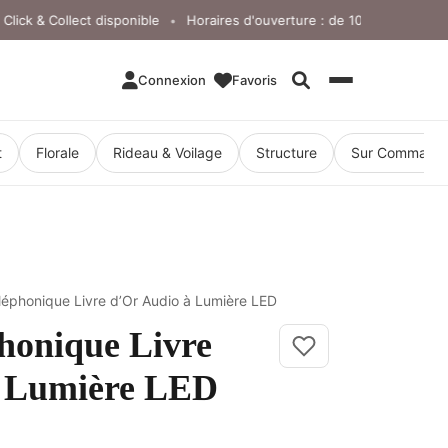
k & Collect disponible
Horaires d'ouverture : de 10h à 18h, du lundi 
•
Connexion
Favoris
Rechercher
t
Florale
Rideau & Voilage
Structure
Sur Command
léphonique Livre d’Or Audio à Lumière LED
honique Livre
à Lumière LED