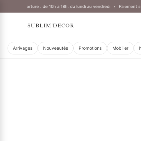
res d'ouverture : de 10h à 18h, du lundi au vendredi
Paiement sécur
•
SUBLIM'DECOR
Arrivages
Nouveautés
Promotions
Mobilier