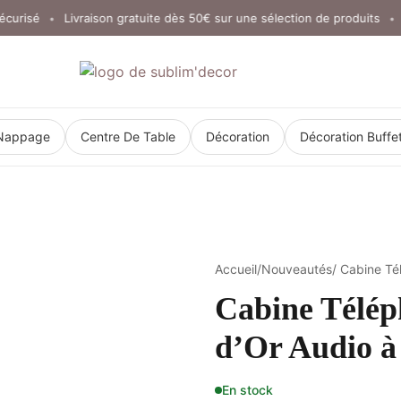
isé
Livraison gratuite dès 50€ sur une sélection de produits
Clic
•
•
Nappage
Centre De Table
Décoration
Décoration Buffe
Accueil
/
Nouveautés
/ Cabine Té
Cabine Télép
d’Or Audio 
En stock