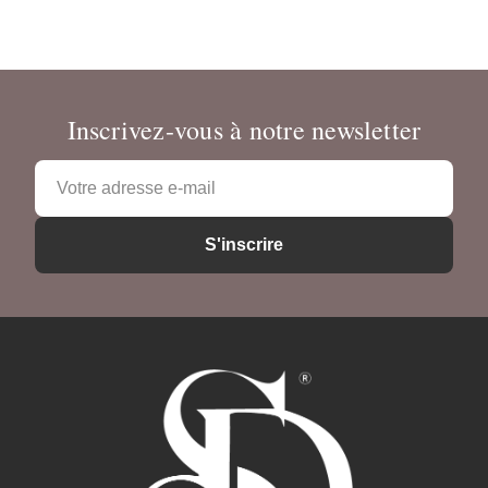
Inscrivez-vous à notre newsletter
Adresse
e-
mail
S'inscrire
*