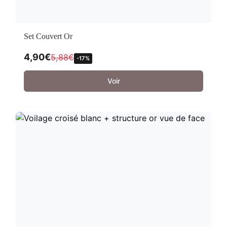
Set Couvert Or
4,90
€
5,88
€
-17%
Voir