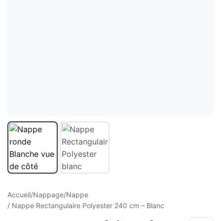
ture
elle
ge Croisé
Accueil
/
Nappage
/
Nappe
/ Nappe Rectangulaire Polyester 240 cm – Blanc