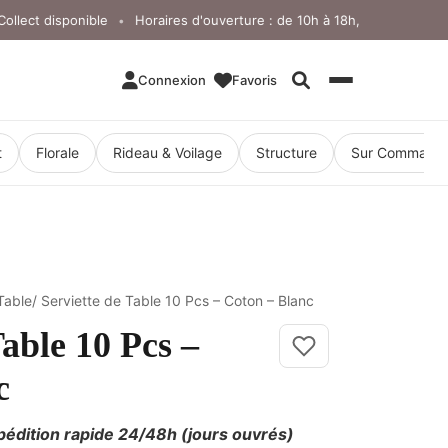
lect disponible
Horaires d'ouverture : de 10h à 18h, du lundi au vend
•
Connexion
Favoris
Rechercher
t
Florale
Rideau & Voilage
Structure
Sur Command
Table
/ Serviette de Table 10 Pcs – Coton – Blanc
Table 10 Pcs –
c
pédition rapide 24/48h
(jours ouvrés)