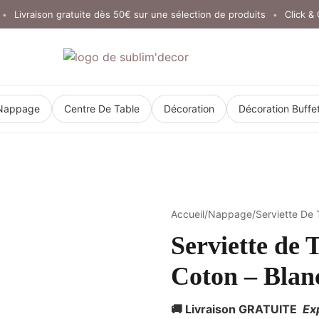
Livraison gratuite dès 50€ sur une sélection de produits
Click & Col
•
Nappage
Centre De Table
Décoration
Décoration Buffe
Accueil
/
Nappage
/
Serviette De 
Serviette de 
Coton – Blan
🚚 Livraison GRATUITE
Ex