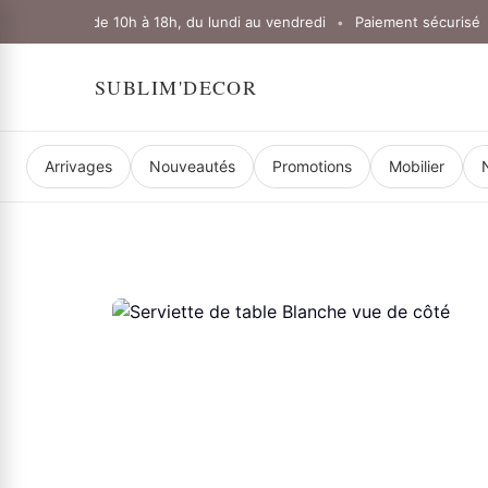
verture : de 10h à 18h, du lundi au vendredi
Paiement sécurisé
•
•
SUBLIM'DECOR
Arrivages
Nouveautés
Promotions
Mobilier