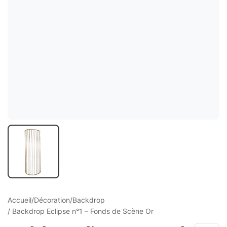
ture
elle
ge Croisé
Accueil
/
Décoration
/
Backdrop
/ Backdrop Eclipse n°1 – Fonds de Scène Or