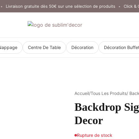
ivraison gratuite dès 50€ sur une sélection de produits
Click & Coll
•
Nappage
Centre De Table
Décoration
Décoration Buffe
Accueil
/
Tous Les Produits
/ Bac
Backdrop Sig
Decor
Rupture de stock