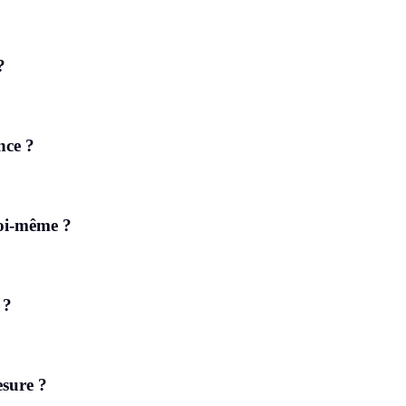
?
nce ?
moi-même ?
 ?
esure ?