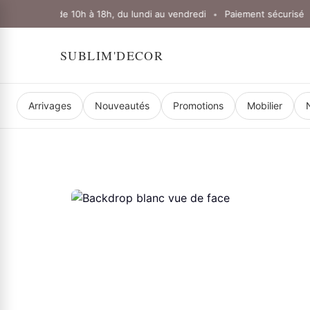
verture : de 10h à 18h, du lundi au vendredi
Paiement sécurisé
L
•
•
SUBLIM'DECOR
Arrivages
Nouveautés
Promotions
Mobilier