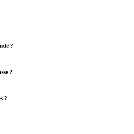
nde ?
asse ?
és ?