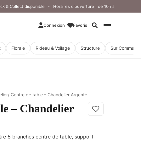
 Collect disponible
Horaires d'ouverture : de 10h à 18h, du lundi au 
•
Connexion
Favoris
Rechercher
t
Florale
Rideau & Voilage
Structure
Sur Command
lier
/ Centre de table – Chandelier Argenté
le – Chandelier
tre 5 branches centre de table, support