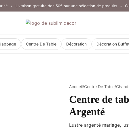
Livraison gratuite dès 50€ sur une sélection de produits
Click &
•
•
Nappage
Centre De Table
Décoration
Décoration Buffe
Accueil
/
Centre De Table
/
Chande
Centre de tab
Argenté
Lustre argenté mariage, lus