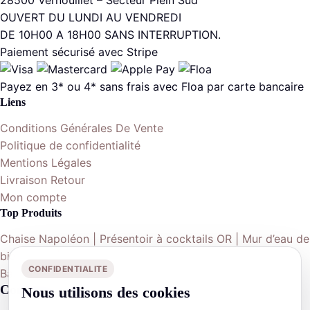
OUVERT DU LUNDI AU VENDREDI
DE 10H00 A 18H00 SANS INTERRUPTION.
Paiement sécurisé avec Stripe
Payez en 3* ou 4* sans frais avec Floa par carte bancaire
Liens
Conditions Générales De Vente
Politique de confidentialité
Mentions Légales
Livraison Retour
Mon compte
Top Produits
Chaise Napoléon | Présentoir à cocktails OR | Mur d’eau de
bienvenue | Table ronde 152cm | Nappe ronde 290cm |
CONFIDENTIALITE
Banquette | Boule de fleurs | …
Contactez-nous
Nous utilisons des cookies