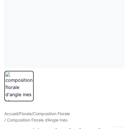
ture
elle
ge Croisé
Accueil
/
Florale
/
Composition Florale
/ Composition Florale d’Angle Inès