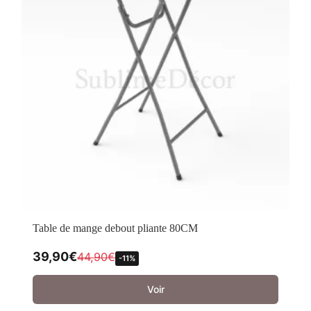
Table de mange debout pliante 80CM
39,90
€
44,90
€
-11%
Voir