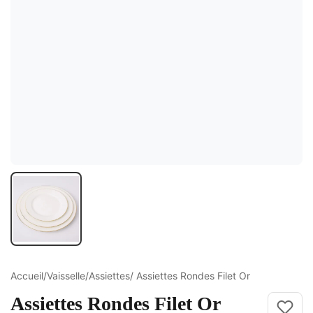
ture
elle
ge Croisé
Accueil
/
Vaisselle
/
Assiettes
/ Assiettes Rondes Filet Or
Assiettes Rondes Filet Or