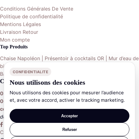
Conditions Générales De Vente
Politique de confidentialité
Mentions Légales
Livraison Retour
Mon compte
Top Produits
Chaise Napoléon | Présentoir à cocktails OR | Mur d’eau de
bienvenue | Table ronde 152cm | Nappe ronde 290cm |
CONFIDENTIALITE
Banquette | Boule de fleurs | …
Contactez-nous
Nous utilisons des cookies
Nous utilisons des cookies pour mesurer l’audience
02 19 27 13 60
et, avec votre accord, activer le tracking marketing.
06 65 13 35 12
contact@sublimdecor.fr
du lundi au vendredi de 10h à 18h
Accepter
Refuser
Contactez-nous
0