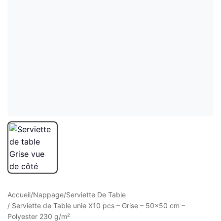
ture
elle
ge Croisé
Accueil
/
Nappage
/
Serviette De Table
/ Serviette de Table unie X10 pcs – Grise – 50×50 cm –
Polyester 230 g/m²